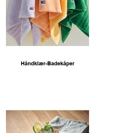
Håndklær-Badekåper