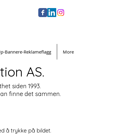
Up-Bannere-Reklameflagg
More
ion AS.
thet siden 1993.
i kan finne det sammen.
 å trykke på bildet.