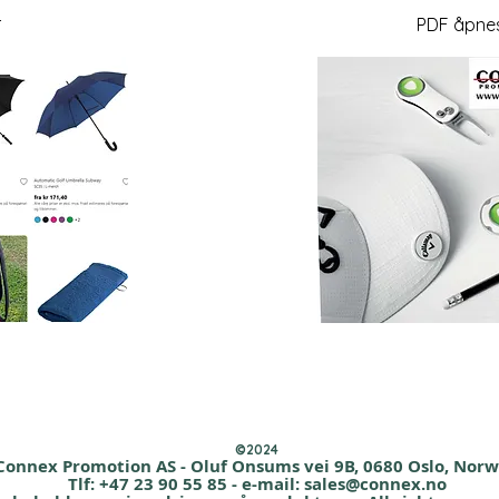
r
PDF åpnes
©2024
Connex Promotion AS - Oluf Onsums vei 9B, 0680 Oslo, Nor
Tlf: +47 23 90 55 85 - e-mail:
sales@connex.no