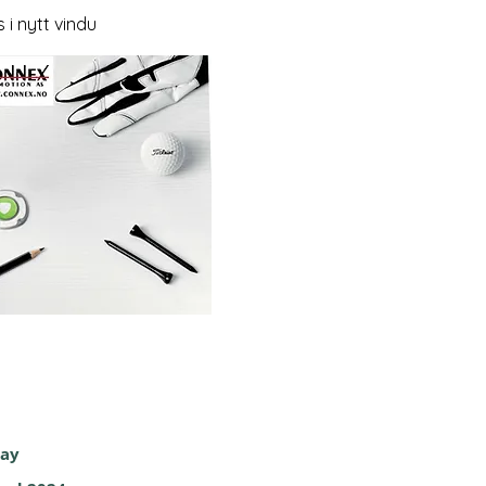
 i nytt vindu
way