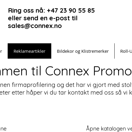
Ring oss nå: +47 23 90 55 85
eller send en e-post til
sales@connex.no
er
Reklameartikler
Bildekor og Klistremerker
Roll-
men til Connex Promot
innen firmaprofilering og det har vi gjort med stol
leter etter håper vi du tar kontakt med oss så v
pne
Åpne katalogen ved