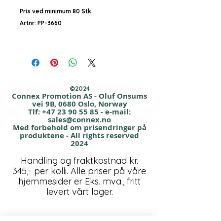
Pris ved minimum 80 Stk.
Artnr: PP-3660
Kvalitet: Plast
Størrelse: 700ml/22cm h
Leveringstid: ca 2 uker med trykk
Beskrivelse:
©2024
Perfekt ledsager på trening, på
Connex Promotion AS - Oluf Onsums
vei 9B, 0680 Oslo, Norway
kontoret,
Tlf:
+47 23 90 55 85
- e-mail:
i flaskeholderen på sykkelen.
sales@connex.no
Med forbehold om prisendringer på
Transparente
produktene - All rights reserved
farger + hvit og sort flaske i solide
2024
farger.
Handling og fraktkostnad kr.
✅ BPA Free, Næringsmiddelegnet.
345,- per kolli. Alle priser på våre
hjemmesider er Eks. mva., fritt
Priseksempel inkl 1 farge logotrykk Pr.
levert vårt lager.
Stk. v/ 80 Stk.