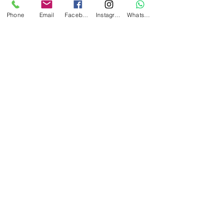
1 farge trykk inkludert innenfor 155 x
Phone
Email
Facebook
Instagram
WhatsApp
140mm
Start kostnad trykk 1 farge kr. 790,00 +
mva. tilkommer.
Flasken egner seg utmerket til
lasergravering også.