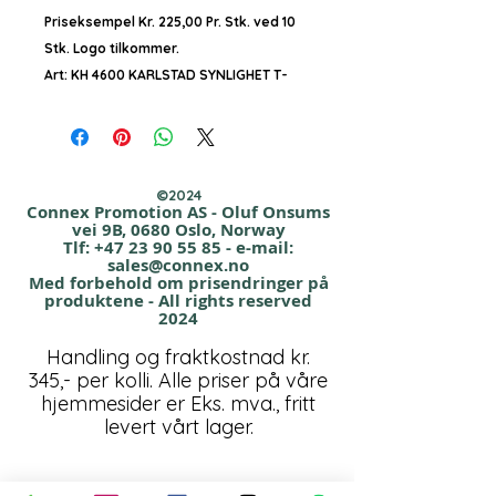
Priseksempel Kr. 225,00 Pr. Stk. ved 10
Stk. Logo tilkommer.
Art: KH 4600 KARLSTAD SYNLIGHET T-
SKJORTE
Pustende og fukttransporterende pro-
dry T-skjorte
©2024
i fluoriserende gult med påsydde
Connex Promotion AS - Oluf Onsums
vei 9B, 0680 Oslo, Norway
reflekser.
Tlf:
+47 23 90 55 85
- e-mail:
Kontrastpaneler på skuldre. Perfekt til
sales@connex.no
Med forbehold om prisendringer på
aktivt arbeid.
produktene - All rights reserved
160 g/m². 100% polyester. Vaskes på 40
2024
grader.
Handling og fraktkostnad kr.
345,- per kolli. Alle priser på våre
✅CE- merket. EN 20471, klasse 2.
hjemmesider er Eks. mva., fritt
levert vårt lager.
Størrelser: Small – 3XL