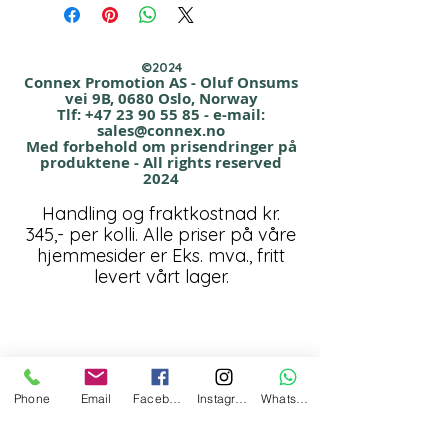
Kvalitet: Plast
Størrelse: 39 x 25 cm.
Leveringstid: 3 - 4 Uker
©2024
Farger: Rød, Blå og Hvit
Connex Promotion AS - Oluf Onsums
vei 9B, 0680 Oslo, Norway
Tlf:
+47 23 90 55 85
- e-mail:
Startkostnad trykk Kr. 790,00
sales@connex.no
Med forbehold om prisendringer på
tilkommer
produktene - All rights reserved
2024
Handling og fraktkostnad kr.
345,- per kolli. Alle priser på våre
hjemmesider er Eks. mva., fritt
levert vårt lager.
Phone
Email
Facebook
Instagram
WhatsApp