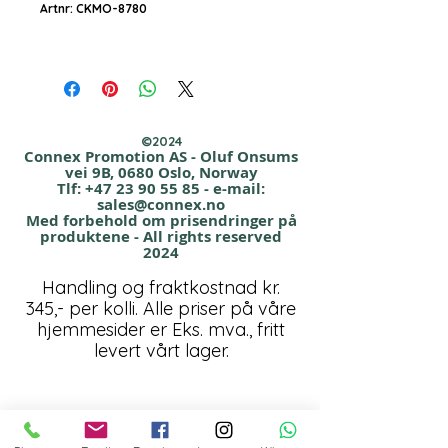
Artnr: CKMO-8780
Foldable, automatic, windproof.
Stormsikker auto-open
reklameparaply
med 2 seksjoner glassfiber spiler i sort,
©2024
og sort gumiert håndtak. Glassfiber
Connex Promotion AS - Oluf Onsums
vei 9B, 0680 Oslo, Norway
spiler.
Tlf:
+47 23 90 55 85
- e-mail:
sales@connex.no
Med forbehold om prisendringer på
Stoff: polyester pongee; the luxury
produktene - All rights reserved
variant of polyester.
2024
More matt appearance, deeper colours
Handling og fraktkostnad kr.
and
345,- per kolli. Alle priser på våre
more elastic than polyester.
hjemmesider er Eks. mva., fritt
levert vårt lager.
Str: Ø 97cm
Trykkstørrelse: 210 x 200mm
Farge: Rød, hvit, sort, blå, marineblå,
grå.