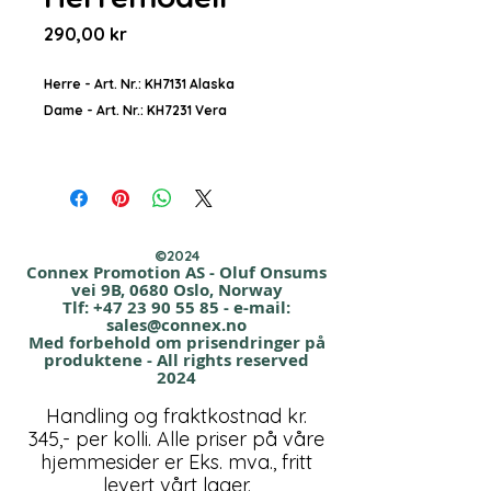
Pris
290,00 kr
Herre - Art. Nr.: KH7131 Alaska
Dame - Art. Nr.: KH7231 Vera
Kvalitet: 300 g/m². 100% polyester
antipill polarfleece.
Str Herre: XS – 3XL (4XL – 6XL)
Str Dame: S – XXL
©2024
Farger: Sort, Mørkrød, Marineblå,
Connex Promotion AS - Oluf Onsums
vei 9B, 0680 Oslo, Norway
Kongeblå,
Tlf:
+47 23 90 55 85
- e-mail:
Grå, Safetyyellow, Safetyorange,
sales@connex.no
Med forbehold om prisendringer på
Safetygreen
produktene - All rights reserved
2024
Priseksempel: Pr. Stk. fra 10 Stk.
Handling og fraktkostnad kr.
Logo tilkommer.
345,- per kolli. Alle priser på våre
hjemmesider er Eks. mva., fritt
levert vårt lager.