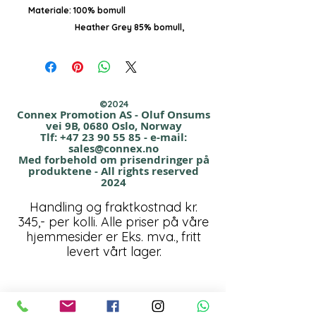
Materiale: 100% bomull
Heather Grey 85% bomull,
15% Viscose
Kvalitet: 125 gr/m²
Størrelser: S - XL
©2024
Beskrivelse:
Connex Promotion AS - Oluf Onsums
vei 9B, 0680 Oslo, Norway
Moderne, tynn, løstsittende dame-T-
Tlf:
+47 23 90 55 85
- e-mail:
shirt
sales@connex.no
Med forbehold om prisendringer på
med svakt svingt nedre del og litt
produktene - All rights reserved
lengere bak.
2024
Handling og fraktkostnad kr.
Farger:
345,- per kolli. Alle priser på våre
Hvit, Heather grey melange, Natural
hjemmesider er Eks. mva., fritt
melange,
levert vårt lager.
Black, Charcoal Grey melange
Priseksempel: Pr. Stk. v/ 100 Stk.
Logo tilkommer