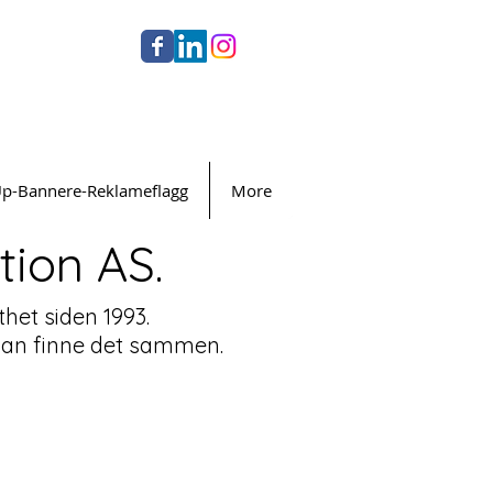
Up-Bannere-Reklameflagg
More
ion AS.
thet siden 1993.
i kan finne det sammen.