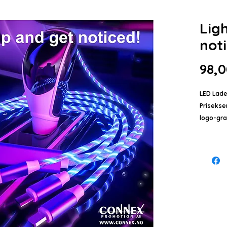
Lig
not
98,0
LED Ladek
Prisekse
logo-gra
Inkludert
Art nr: 
Ladekabe
USB A to
Micro U
Farger: B
Materiale