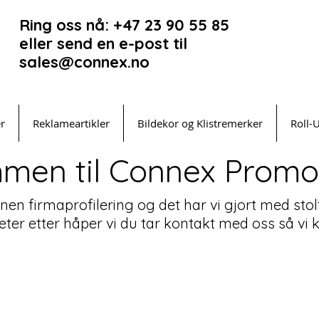
Ring oss nå: +47 23 90 55 85
eller send en e-post til
sales@connex.no
er
Reklameartikler
Bildekor og Klistremerker
Roll-
men til Connex Promot
innen firmaprofilering og det har vi gjort med stol
leter etter håper vi du tar kontakt med oss så v