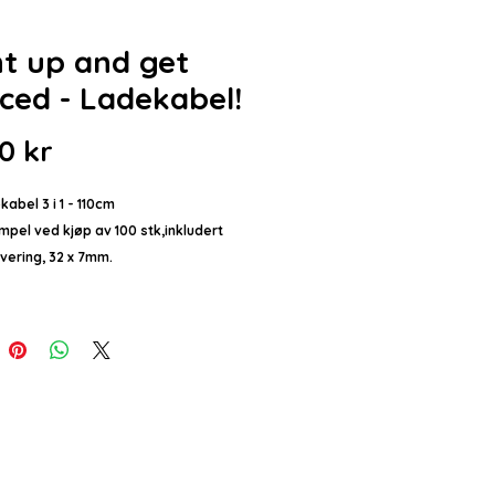
ht up and get
iced - Ladekabel!
Pris
0 kr
abel 3 i 1 -
110cm
mpel ved kjøp av 100 stk,inkludert
vering, 32 x 7mm.
 gravert logo.
CO5085
len lyser helt opp under lading.
 Type C /
iPhone Lightning / Android
SB
lå, Sølv, Rød eller Grønn.
: TPE + aluminum alloy + LED light