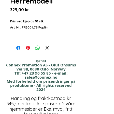
Herremodell
Pris
329,00 kr
Pris ved kjøp av 10 stk.
Art. Nr.: PR200 L7S Poplin
Art: Premier PR200 L/S poplin
Kvalitet: 105 gr/m²
Stoff: 65% polyester / 35%
bomullspoplin Easycare
©2024
Størrelser: Se eget bilde nederst.
Connex Promotion AS - Oluf Onsums
vei 9B, 0680 Oslo, Norway
Tlf:
+47 23 90 55 85
- e-mail:
✅ amfori BSCI, WRAP certification
sales@connex.no
Med forbehold om prisendringer på
produktene - All rights reserved
Beskrivelse:
2024
Langermet Easycare, Poplin-skjorte for
Handling og fraktkostnad kr.
menn. Klassisk jobbskjorte
345,- per kolli. Alle priser på våre
med stivet og formell kuttet krave,
hjemmesider er Eks. mva., fritt
venstrestilt brystlomme og