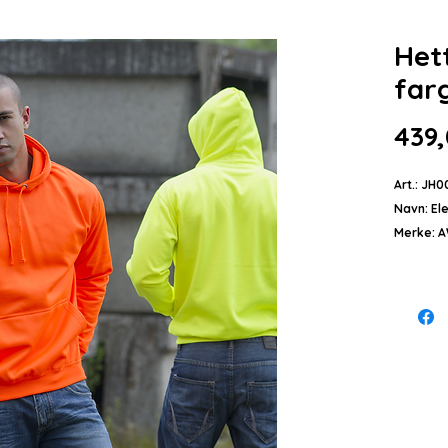
Het
far
439,
Art.: JH0
Navn: Ele
Merke: 
Kategori
Vekt: 28
Kvalitet
Størrelse
Beskrive
Hettegens
hette o