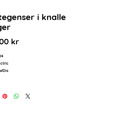
tegenser i knalle
ger
Pris
00 kr
04
ctric
AWDis
: Gensere
0 g/m²
: 20% bomull / 80% polyester.
r: S - 2XL
lse:
er i sterke farger. Dobbelt stoff i
g en gjennomgående lomme på