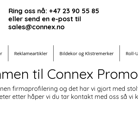
Ring oss nå: +47 23 90 55 85
eller send en e-post til
sales@connex.no
er
Reklameartikler
Bildekor og Klistremerker
Roll-
men til Connex Promot
innen firmaprofilering og det har vi gjort med stol
leter etter håper vi du tar kontakt med oss så v