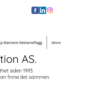
Up-Bannere-Reklameflagg
More
ion AS.
thet siden 1993.
i kan finne det sammen.