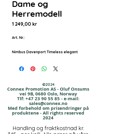
Dame og
Herremodell
Pris
1 249,00 kr
Art. Nr.:
Nimbus Davenport Timeless elegant
jacket.
I dette design møtes stil og
performance.
Denne klassiske og elegante jakken
©2024
har en lang rekke funksjonelle og
Connex Promotion AS - Oluf Onsums
vei 9B, 0680 Oslo, Norway
beskyttende egenskaper,
Tlf:
+47 23 90 55 85
- e-mail:
samt en meget behagelig passform.
sales@connex.no
Med forbehold om prisendringer på
Nimbus Davenport er et produkt til alle
produktene - All rights reserved
sesonger som
2024
omfavner både komfort, funksjonalitet
Handling og fraktkostnad kr.
og design.