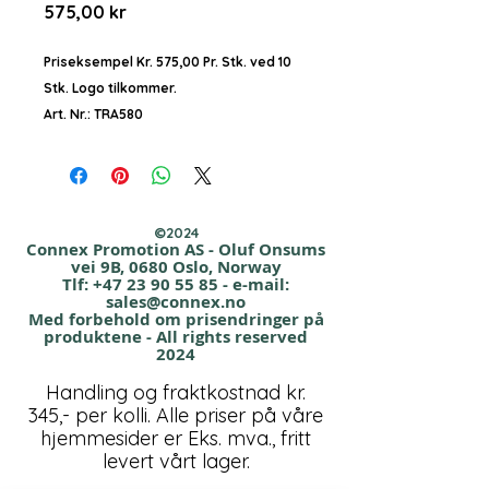
Pris
575,00 kr
Priseksempel Kr. 575,00 Pr. Stk. ved 10
Stk. Logo tilkommer.
Art. Nr.: TRA580
Essential Thermal Jacket
Regatta Professional
©2024
Varm, slitesterk og vannavstøtende.
Connex Promotion AS - Oluf Onsums
vei 9B, 0680 Oslo, Norway
Arbeidsjakken for menn er laget av
Tlf:
+47 23 90 55 85
- e-mail:
slitesterkt mikropoplin-stoff i
sales@connex.no
Med forbehold om prisendringer på
polyester
produktene - All rights reserved
og kombinerer lett komfort med
2024
robusthet, en slitesterke
Handling og fraktkostnad kr.
vannavstøtende finish,
345,- per kolli. Alle priser på våre
holder deg varm i kjølige temperaturer
hjemmesider er Eks. mva., fritt
med avansert Thermoguard-isolasjon,
levert vårt lager.
som gir utmerket termisk effektivitet,