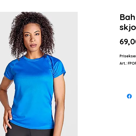
Bahr
skj
69,0
Priseksem
Art.: FP
Beskrive
Bahrain 
Teknisk 
dame.
Rund hal
Innsnitt
Overlock
ermer.