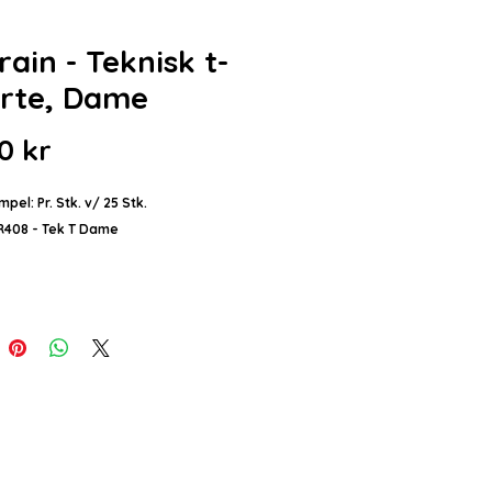
ain - Teknisk t-
orte, Dame
Pris
0 kr
pel: Pr. Stk. v/ 25 Stk.
OR408 - Tek T Dame
lse:
kortermet teknisk t-skjorte for dame
T-skjorte med korte raglanermer til
s med sømbånd i samme farge.
 på underside av ermer.
 i samme farge på ermelinninger og