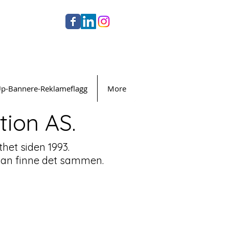
Up-Bannere-Reklameflagg
More
ion AS.
thet siden 1993.
i kan finne det sammen.