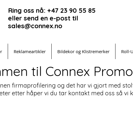
Ring oss nå: +47 23 90 55 85
eller send en e-post til
sales@connex.no
er
Reklameartikler
Bildekor og Klistremerker
Roll-
men til Connex Promot
innen firmaprofilering og det har vi gjort med stol
leter etter håper vi du tar kontakt med oss så v