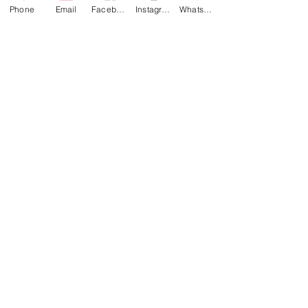
trykkfarge
Phone
Email
Facebook
Instagram
WhatsApp