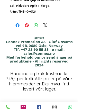
Stk. inkludert trykk i 1 farge.
Artnr: TMSI-0-0124
Kvalitet: Tysk Produsert
Farger: 15 Forskjellige farger. Se bilder.
©2024
Connex Promotion AS - Oluf Onsums
vei 9B, 0680 Oslo, Norway
RED, TRANSPARENT, TURKIS, VIOLETT,
Tlf:
+47 23 90 55 85
- e-mail:
YELLOW, LIGHTGREEN, MAGENTA, OKER,
sales@connex.no
Med forbehold om prisendringer på
ORANGE, BLUE, BROWN, GREEN,
produktene - All rights reserved
ANTACIT,
2024
WHITE(solid) BLACK(solid)
Handling og fraktkostnad kr.
345,- per kolli. Alle priser på våre
Leveringstid: Ca 4 uker etter godkjent
hjemmesider er Eks. mva., fritt
korrektur
levert vårt lager.
Startkostnad kr 790,00 + mva pr