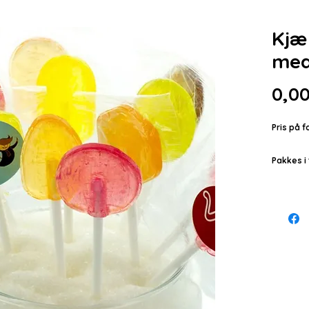
Kjæ
med
0,00
Pris på f
Pakkes i 
Din logo 
Smaker:
Fruktmix