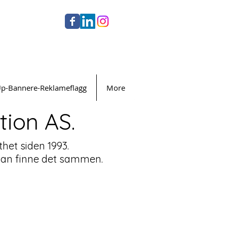
Up-Bannere-Reklameflagg
More
ion AS.
thet siden 1993.
i kan finne det sammen.