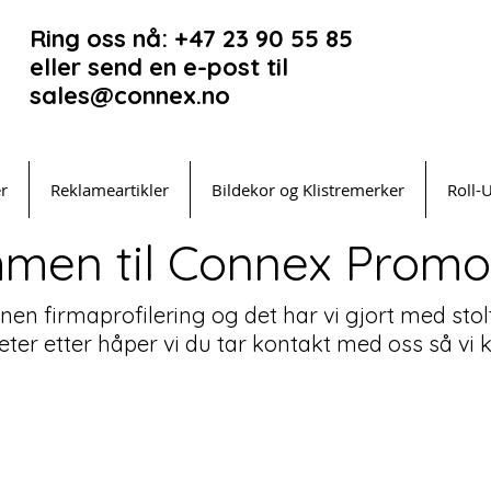
Ring oss nå: +47 23 90 55 85
eller send en e-post til
sales@connex.no
er
Reklameartikler
Bildekor og Klistremerker
Roll-
men til Connex Promot
innen firmaprofilering og det har vi gjort med stol
leter etter håper vi du tar kontakt med oss så v