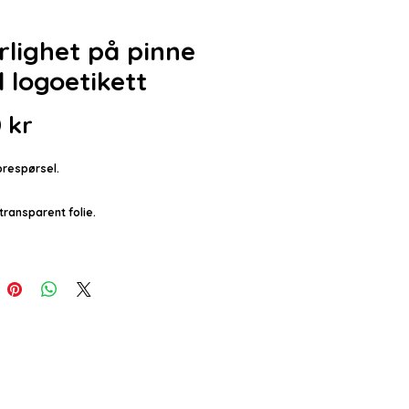
rlighet på pinne
 logoetikett
Pris
 kr
orespørsel.
transparent folie.
på etikett Ø 28mm på 1 side.
, assorterte fasonger.